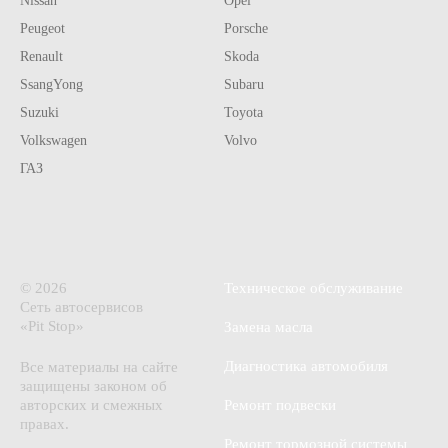
Nissan
Opel
Peugeot
Porsche
Renault
Skoda
SsangYong
Subaru
Suzuki
Toyota
Volkswagen
Volvo
ГАЗ
© 2026
Техническое обслуживание
Сеть автосервисов
«Pit Stop»
Замена масла
Диагностика автомобиля
Все материалы на сайте
защищены законом об
авторских и смежных
Ремонт подвески
правах.
Ремонт тормозной системы