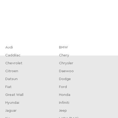
Audi
BMW
Caddilac
Chery
Chevrolet
Chrysler
Citroen
Daewoo
Datsun
Dodge
Fiat
Ford
Great Wall
Honda
Hyundai
Infiniti
Jaguar
Jeep