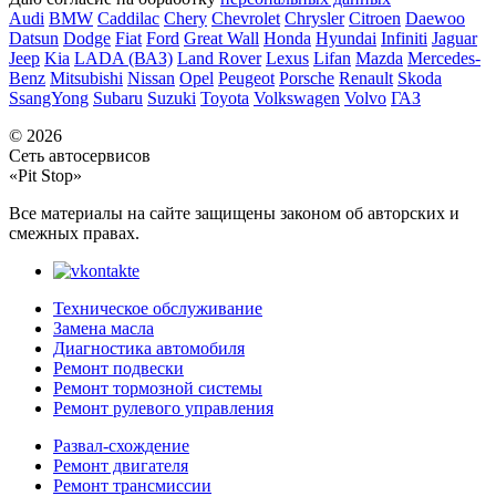
Audi
BMW
Caddilac
Chery
Chevrolet
Chrysler
Citroen
Daewoo
Datsun
Dodge
Fiat
Ford
Great Wall
Honda
Hyundai
Infiniti
Jaguar
Jeep
Kia
LADA (ВАЗ)
Land Rover
Lexus
Lifan
Mazda
Mercedes-
Benz
Mitsubishi
Nissan
Opel
Peugeot
Porsche
Renault
Skoda
SsangYong
Subaru
Suzuki
Toyota
Volkswagen
Volvo
ГАЗ
© 2026
Сеть автосервисов
«Pit Stop»
Все материалы на сайте защищены законом об авторских и
смежных правах.
Техническое обслуживание
Замена масла
Диагностика автомобиля
Ремонт подвески
Ремонт тормозной системы
Ремонт рулевого управления
Развал-схождение
Ремонт двигателя
Ремонт трансмиссии