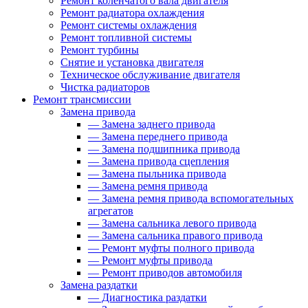
Ремонт коленчатого вала двигателя
Ремонт радиатора охлаждения
Ремонт системы охлаждения
Ремонт топливной системы
Ремонт турбины
Снятие и установка двигателя
Техническое обслуживание двигателя
Чистка радиаторов
Ремонт трансмиссии
Замена привода
—
Замена заднего привода
—
Замена переднего привода
—
Замена подшипника привода
—
Замена привода сцепления
—
Замена пыльника привода
—
Замена ремня привода
—
Замена ремня привода вспомогательных
агрегатов
—
Замена сальника левого привода
—
Замена сальника правого привода
—
Ремонт муфты полного привода
—
Ремонт муфты привода
—
Ремонт приводов автомобиля
Замена раздатки
—
Диагностика раздатки