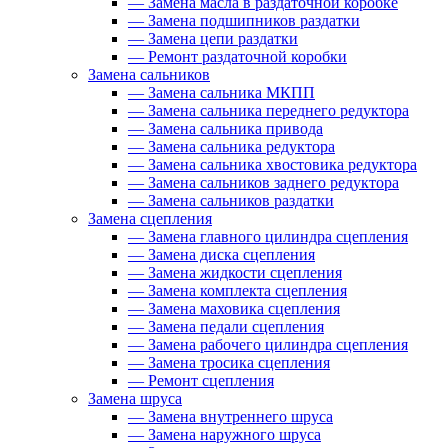
—
Замена масла в раздаточной коробке
—
Замена подшипников раздатки
—
Замена цепи раздатки
—
Ремонт раздаточной коробки
Замена сальников
—
Замена сальника МКПП
—
Замена сальника переднего редуктора
—
Замена сальника привода
—
Замена сальника редуктора
—
Замена сальника хвостовика редуктора
—
Замена сальников заднего редуктора
—
Замена сальников раздатки
Замена сцепления
—
Замена главного цилиндра сцепления
—
Замена диска сцепления
—
Замена жидкости сцепления
—
Замена комплекта сцепления
—
Замена маховика сцепления
—
Замена педали сцепления
—
Замена рабочего цилиндра сцепления
—
Замена тросика сцепления
—
Ремонт сцепления
Замена шруса
—
Замена внутреннего шруса
—
Замена наружного шруса