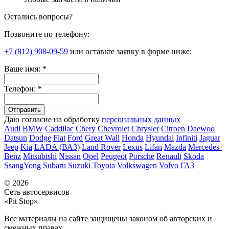
Остались вопросы?
Позвоните по телефону:
+7 (812) 908-09-59
или оставьте заявку в форме ниже:
Ваше имя:
*
Телефон:
*
Даю согласие на обработку
персональных данных
Audi
BMW
Caddilac
Chery
Chevrolet
Chrysler
Citroen
Daewoo
Datsun
Dodge
Fiat
Ford
Great Wall
Honda
Hyundai
Infiniti
Jaguar
Jeep
Kia
LADA (ВАЗ)
Land Rover
Lexus
Lifan
Mazda
Mercedes-
Benz
Mitsubishi
Nissan
Opel
Peugeot
Porsche
Renault
Skoda
SsangYong
Subaru
Suzuki
Toyota
Volkswagen
Volvo
ГАЗ
© 2026
Сеть автосервисов
«Pit Stop»
Все материалы на сайте защищены законом об авторских и
смежных правах.