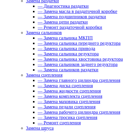
Замена раздатки
—
Диагностика раздатки
—
Замена масла в раздаточной коробке
—
Замена подшипников раздатки
—
Замена цепи раздатки
—
Ремонт раздаточной коробки
Замена сальников
—
Замена сальника МКПП
—
Замена сальника переднего редуктора
—
Замена сальника привода
—
Замена сальника редуктора
—
Замена сальника хвостовика редуктора
—
Замена сальников заднего редуктора
—
Замена сальников раздатки
Замена сцепления
—
Замена главного цилиндра сцепления
—
Замена диска сцепления
—
Замена жидкости сцепления
—
Замена комплекта сцепления
—
Замена маховика сцепления
—
Замена педали сцепления
—
Замена рабочего цилиндра сцепления
—
Замена тросика сцепления
—
Ремонт сцепления
Замена шруса