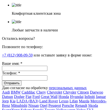
Комфортная клиентская зона
Любые запчасти в наличии
Остались вопросы?
Позвоните по телефону:
+7 (812) 908-09-59
или оставьте заявку в форме ниже:
Ваше имя:
*
Телефон:
*
Даю согласие на обработку
персональных данных
Audi
BMW
Caddilac
Chery
Chevrolet
Chrysler
Citroen
Daewoo
Datsun
Dodge
Fiat
Ford
Great Wall
Honda
Hyundai
Infiniti
Jaguar
Jeep
Kia
LADA (ВАЗ)
Land Rover
Lexus
Lifan
Mazda
Mercedes-
Benz
Mitsubishi
Nissan
Opel
Peugeot
Porsche
Renault
Skoda
SsangYong
Subaru
Suzuki
Toyota
Volkswagen
Volvo
ГАЗ