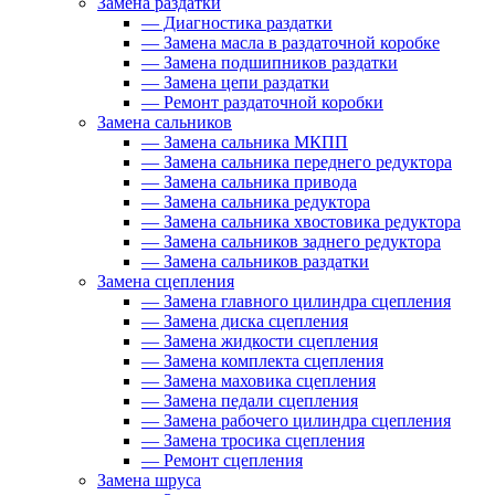
Замена раздатки
—
Диагностика раздатки
—
Замена масла в раздаточной коробке
—
Замена подшипников раздатки
—
Замена цепи раздатки
—
Ремонт раздаточной коробки
Замена сальников
—
Замена сальника МКПП
—
Замена сальника переднего редуктора
—
Замена сальника привода
—
Замена сальника редуктора
—
Замена сальника хвостовика редуктора
—
Замена сальников заднего редуктора
—
Замена сальников раздатки
Замена сцепления
—
Замена главного цилиндра сцепления
—
Замена диска сцепления
—
Замена жидкости сцепления
—
Замена комплекта сцепления
—
Замена маховика сцепления
—
Замена педали сцепления
—
Замена рабочего цилиндра сцепления
—
Замена тросика сцепления
—
Ремонт сцепления
Замена шруса