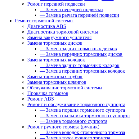
Ремонт передней подвески
—
Замена передней подвески
—
Замена рычага передней подвески
Ремонт тормозной системы
Диагностика ABS
Диагностика тормозной системы
Замена вакуумного усилителя
Замена тормозных дисков
—
Замена задних тормозных дисков
—
Замена передних тормозных дисков
Замена тормозных колодок
—
Замена задних тормозных колодок
—
Замена передних тормозных колодок
Замена тормозных трубок
Замена тормозных шлангов
Обслуживание тормозной системы
Прокачка тормозов
Ремонт ABS
Ремонт и обслуживание тормозного суппорта
—
Замена поршня тормозного суппорта
—
Замена пыльника тормозного суппорта
—
Замена тормозного суппорта
Ремонт ручного тормоза (ручник)
—
Замена колодок стояночного тормоза
—
Замена троса ручного тормоза