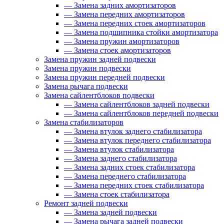
—
Замена задних амортизаторов
—
Замена передних амортизаторов
—
Замена передних стоек амортизаторов
—
Замена подшипника стойки амортизатора
—
Замена пружин амортизаторов
—
Замена стоек амортизаторов
Замена пружин задней подвески
Замена пружин подвески
Замена пружин передней подвески
Замена рычага подвески
Замена сайлентблоков подвески
—
Замена сайлентблоков задней подвески
—
Замена сайлентблоков передней подвески
Замена стабилизаторов
—
Замена втулок заднего стабилизатора
—
Замена втулок переднего стабилизатора
—
Замена втулок стабилизатора
—
Замена заднего стабилизатора
—
Замена задних стоек стабилизатора
—
Замена переднего стабилизатора
—
Замена передних стоек стабилизатора
—
Замена стоек стабилизатора
Ремонт задней подвески
—
Замена задней подвески
—
Замена рычага задней подвески