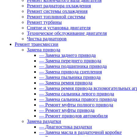
Ремонт коленчатого вала двигателя
Ремонт радиатора охлаждения
Ремонт системы охлаждения
Ремонт топливной системы
Ремонт турбины
Снятие и установка двигателя
Техническое обслуживание двигателя
Чистка радиаторов
Ремонт трансмиссии
Замена привода
—
Замена заднего привода
—
Замена переднего привода
—
Замена подшипника привода
—
Замена привода сцепления
—
Замена пыльника привода
—
Замена ремня привода
—
Замена ремня привода вспомогательных аг
—
Замена сальника левого привода
—
Замена сальника правого привода
—
Ремонт муфты полного привода
—
Ремонт муфты привода
—
Ремонт приводов автомобиля
Замена раздатки
—
Диагностика раздатки
—
Замена масла в раздаточной коробке