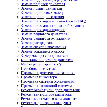
Замена подушек двигателя
Замена помпы двигателя
Замена поршневых колец
Замена приводного ремня
Замена прокладки головки блока (ГБЦ)
Замена прокладки клапанной крышки
Замена прокладки поддона
Замена радиатора двигателя
Замена радиатора охлаждения
Замена распредвала
Замена свечей накаливания
Замена топливного насоса
Замер компрессии двигателя
Капитальный ремонт двигателя
Мойка радиаторов со с/у
Переборка двигателя
Промывка дроссельной заслонки
Промывка инжектора
Промывка системы охлаждения
Промывка топливной системы
Ремонт блока цилиндров двигателя
Ремонт вентилятора радиатора
Ремонт коленчатого вала двигателя
Ремонт радиатора охлаждения