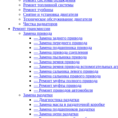
Ремонт системы охлаждения
Ремонт топливной системы
Ремонт турбины
Снятие и установка двигателя
Техническое обслуживание двигателя
Чистка радиаторов
Ремонт трансмиссии
Замена привода
—
Замена заднего привода
—
Замена переднего привода
—
Замена подшипника привода
—
Замена привода сцепления
—
Замена пыльника привода
—
Замена ремня привода
—
Замена ремня привода вспомогательных аг
—
Замена сальника левого привода
—
Замена сальника правого привода
—
Ремонт муфты полного привода
—
Ремонт муфты привода
—
Ремонт приводов автомобиля
Замена раздатки
—
Диагностика раздатки
—
Замена масла в раздаточной коробке
—
Замена подшипников раздатки
—
Замена цепи раздатки