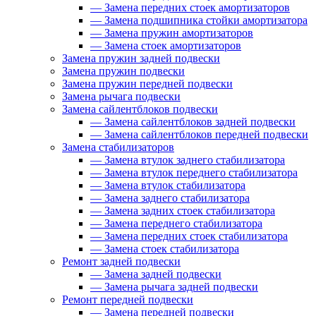
—
Замена передних стоек амортизаторов
—
Замена подшипника стойки амортизатора
—
Замена пружин амортизаторов
—
Замена стоек амортизаторов
Замена пружин задней подвески
Замена пружин подвески
Замена пружин передней подвески
Замена рычага подвески
Замена сайлентблоков подвески
—
Замена сайлентблоков задней подвески
—
Замена сайлентблоков передней подвески
Замена стабилизаторов
—
Замена втулок заднего стабилизатора
—
Замена втулок переднего стабилизатора
—
Замена втулок стабилизатора
—
Замена заднего стабилизатора
—
Замена задних стоек стабилизатора
—
Замена переднего стабилизатора
—
Замена передних стоек стабилизатора
—
Замена стоек стабилизатора
Ремонт задней подвески
—
Замена задней подвески
—
Замена рычага задней подвески
Ремонт передней подвески
—
Замена передней подвески