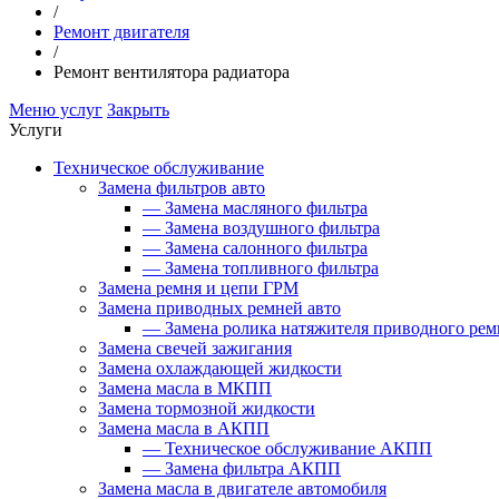
/
Ремонт двигателя
/
Ремонт вентилятора радиатора
Меню услуг
Закрыть
Услуги
Техническое обслуживание
Замена фильтров авто
—
Замена масляного фильтра
—
Замена воздушного фильтра
—
Замена салонного фильтра
—
Замена топливного фильтра
Замена ремня и цепи ГРМ
Замена приводных ремней авто
—
Замена ролика натяжителя приводного рем
Замена свечей зажигания
Замена охлаждающей жидкости
Замена масла в МКПП
Замена тормозной жидкости
Замена масла в АКПП
—
Техническое обслуживание АКПП
—
Замена фильтра АКПП
Замена масла в двигателе автомобиля