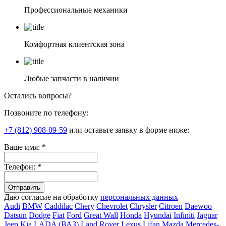
Профессиональные механики
Комфортная клиентская зона
Любые запчасти в наличии
Остались вопросы?
Позвоните по телефону:
+7 (812) 908-09-59
или оставьте заявку в форме ниже:
Ваше имя:
*
Телефон:
*
Даю согласие на обработку
персональных данных
Audi
BMW
Caddilac
Chery
Chevrolet
Chrysler
Citroen
Daewoo
Datsun
Dodge
Fiat
Ford
Great Wall
Honda
Hyundai
Infiniti
Jaguar
Jeep
Kia
LADA (ВАЗ)
Land Rover
Lexus
Lifan
Mazda
Mercedes-