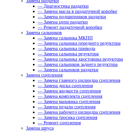
Замена раздатки
—
Диагностика раздатки
—
Замена масла в раздаточной коробке
—
Замена подшипников раздатки
—
Замена цепи раздатки
—
Ремонт раздаточной коробки
Замена сальников
—
Замена сальника МКПП
—
Замена сальника переднего редуктора
—
Замена сальника привода
—
Замена сальника редуктора
—
Замена сальника хвостовика редуктора
—
Замена сальников заднего редуктора
—
Замена сальников раздатки
Замена сцепления
—
Замена главного цилиндра сцепления
—
Замена диска сцепления
—
Замена жидкости сцепления
—
Замена комплекта сцепления
—
Замена маховика сцепления
—
Замена педали сцепления
—
Замена рабочего цилиндра сцепления
—
Замена тросика сцепления
—
Ремонт сцепления
Замена шруса