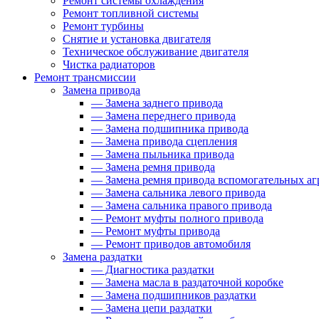
Ремонт системы охлаждения
Ремонт топливной системы
Ремонт турбины
Снятие и установка двигателя
Техническое обслуживание двигателя
Чистка радиаторов
Ремонт трансмиссии
Замена привода
—
Замена заднего привода
—
Замена переднего привода
—
Замена подшипника привода
—
Замена привода сцепления
—
Замена пыльника привода
—
Замена ремня привода
—
Замена ремня привода вспомогательных аг
—
Замена сальника левого привода
—
Замена сальника правого привода
—
Ремонт муфты полного привода
—
Ремонт муфты привода
—
Ремонт приводов автомобиля
Замена раздатки
—
Диагностика раздатки
—
Замена масла в раздаточной коробке
—
Замена подшипников раздатки
—
Замена цепи раздатки