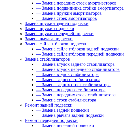
—
Замена передних стоек амортизаторов
—
Замена подшипника стойки амортизатора
—
Замена пружин амортизаторов
—
Замена стоек амортизаторов
Замена пружин задней подвески
Замена пружин подвески
Замена пружин передней подвески
Замена рычага подвески
Замена сайлентблоков подвески
—
Замена сайлентблоков задней подвески
—
Замена сайлентблоков передней подвески
Замена стабилизаторов
—
Замена втулок заднего стабилизатора
—
Замена втулок переднего стабилизатора
—
Замена втулок стабилизатора
—
Замена заднего стабилизатора
—
Замена задних стоек стабилизатора
—
Замена переднего стабилизатора
—
Замена передних стоек стабилизатора
—
Замена стоек стабилизатора
Ремонт задней подвески
—
Замена задней подвески
—
Замена рычага задней подвески
Ремонт передней подвески
—
Замена передней подвески