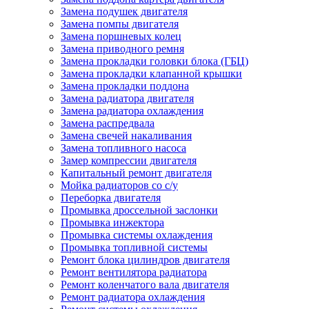
Замена подушек двигателя
Замена помпы двигателя
Замена поршневых колец
Замена приводного ремня
Замена прокладки головки блока (ГБЦ)
Замена прокладки клапанной крышки
Замена прокладки поддона
Замена радиатора двигателя
Замена радиатора охлаждения
Замена распредвала
Замена свечей накаливания
Замена топливного насоса
Замер компрессии двигателя
Капитальный ремонт двигателя
Мойка радиаторов со с/у
Переборка двигателя
Промывка дроссельной заслонки
Промывка инжектора
Промывка системы охлаждения
Промывка топливной системы
Ремонт блока цилиндров двигателя
Ремонт вентилятора радиатора
Ремонт коленчатого вала двигателя
Ремонт радиатора охлаждения