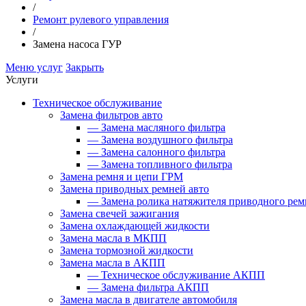
/
Ремонт рулевого управления
/
Замена насоса ГУР
Меню услуг
Закрыть
Услуги
Техническое обслуживание
Замена фильтров авто
—
Замена масляного фильтра
—
Замена воздушного фильтра
—
Замена салонного фильтра
—
Замена топливного фильтра
Замена ремня и цепи ГРМ
Замена приводных ремней авто
—
Замена ролика натяжителя приводного рем
Замена свечей зажигания
Замена охлаждающей жидкости
Замена масла в МКПП
Замена тормозной жидкости
Замена масла в АКПП
—
Техническое обслуживание АКПП
—
Замена фильтра АКПП
Замена масла в двигателе автомобиля