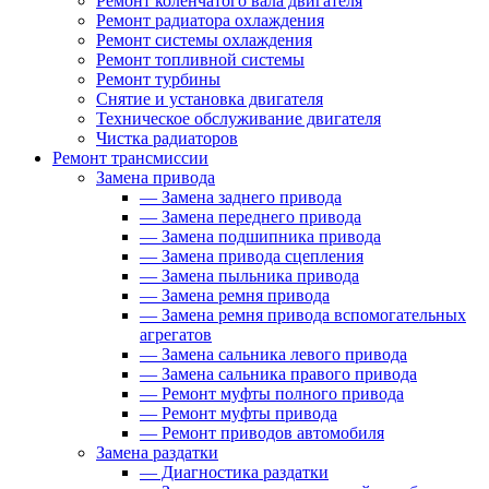
Ремонт коленчатого вала двигателя
Ремонт радиатора охлаждения
Ремонт системы охлаждения
Ремонт топливной системы
Ремонт турбины
Снятие и установка двигателя
Техническое обслуживание двигателя
Чистка радиаторов
Ремонт трансмиссии
Замена привода
—
Замена заднего привода
—
Замена переднего привода
—
Замена подшипника привода
—
Замена привода сцепления
—
Замена пыльника привода
—
Замена ремня привода
—
Замена ремня привода вспомогательных
агрегатов
—
Замена сальника левого привода
—
Замена сальника правого привода
—
Ремонт муфты полного привода
—
Ремонт муфты привода
—
Ремонт приводов автомобиля
Замена раздатки
—
Диагностика раздатки