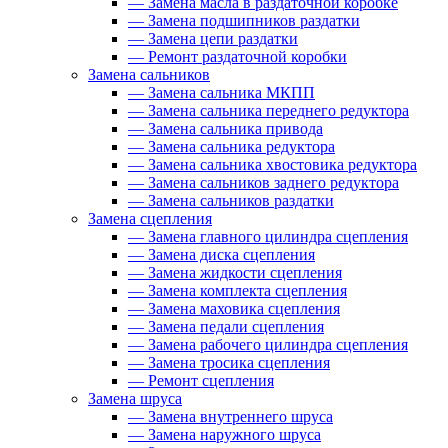
—
Замена масла в раздаточной коробке
—
Замена подшипников раздатки
—
Замена цепи раздатки
—
Ремонт раздаточной коробки
Замена сальников
—
Замена сальника МКПП
—
Замена сальника переднего редуктора
—
Замена сальника привода
—
Замена сальника редуктора
—
Замена сальника хвостовика редуктора
—
Замена сальников заднего редуктора
—
Замена сальников раздатки
Замена сцепления
—
Замена главного цилиндра сцепления
—
Замена диска сцепления
—
Замена жидкости сцепления
—
Замена комплекта сцепления
—
Замена маховика сцепления
—
Замена педали сцепления
—
Замена рабочего цилиндра сцепления
—
Замена тросика сцепления
—
Ремонт сцепления
Замена шруса
—
Замена внутреннего шруса
—
Замена наружного шруса