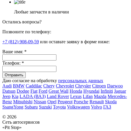
Любые запчасти в наличии
Остались вопросы?
Позвоните по телефону:
+7 (812) 908-09-59
или оставьте заявку в форме ниже:
Ваше имя:
*
Телефон:
*
Даю согласие на обработку
персональных данных
Audi
BMW
Caddilac
Chery
Chevrolet
Chrysler
Citroen
Daewoo
Datsun
Dodge
Fiat
Ford
Great Wall
Honda
Hyundai
Infiniti
Jaguar
Jeep
Kia
LADA (ВАЗ)
Land Rover
Lexus
Lifan
Mazda
Mercedes-
Benz
Mitsubishi
Nissan
Opel
Peugeot
Porsche
Renault
Skoda
SsangYong
Subaru
Suzuki
Toyota
Volkswagen
Volvo
ГАЗ
© 2026
Сеть автосервисов
«Pit Stop»