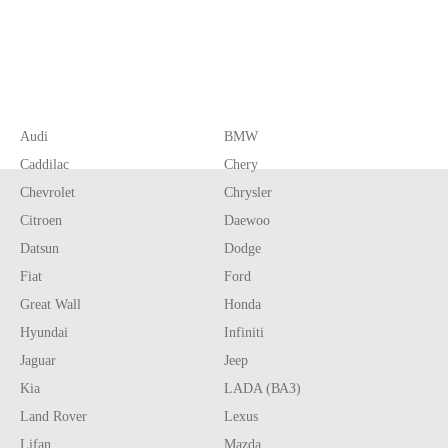
Audi
BMW
Caddilac
Chery
Chevrolet
Chrysler
Citroen
Daewoo
Datsun
Dodge
Fiat
Ford
Great Wall
Honda
Hyundai
Infiniti
Jaguar
Jeep
Kia
LADA (ВАЗ)
Land Rover
Lexus
Lifan
Mazda