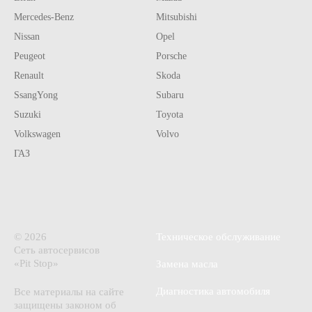
Mercedes-Benz
Mitsubishi
Nissan
Opel
Peugeot
Porsche
Renault
Skoda
SsangYong
Subaru
Suzuki
Toyota
Volkswagen
Volvo
ГАЗ
© 2026
Техническое обслуживание
Сеть автосервисов
«Pit Stop»
Замена масла
Диагностика автомобиля
Все материалы на сайте
защищены законом об