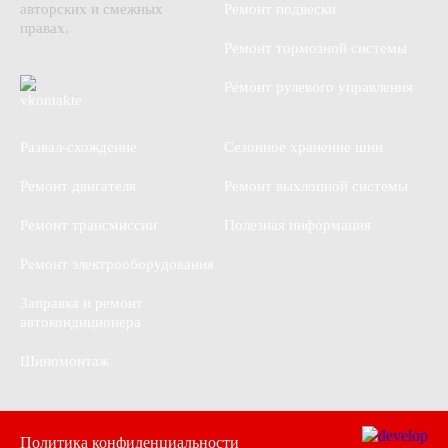
авторских и смежных
Ремонт подвески
правах.
Ремонт тормозной системы
Ремонт рулевого управления
Развал-схождение
Сезонное хранение шин
Ремонт двигателя
Ремонт выхлопной системы
Ремонт трансмиссии
Полезная информация
Ремонт электрооборудования
Заправка и ремонт
автокондиционера
Шиномонтаж
Политика конфиденциальности